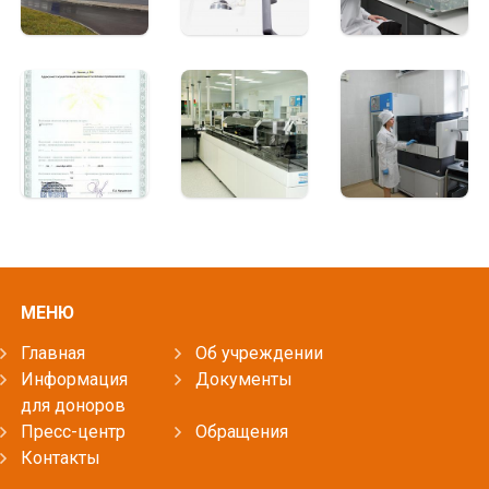
МЕНЮ
Главная
Об учреждении
Информация
Документы
для доноров
Пресс-центр
Обращения
Контакты