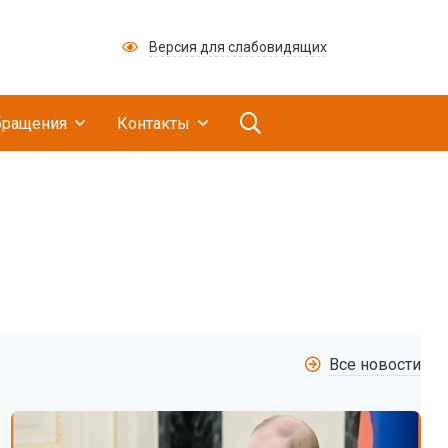
Версия для слабовидящих
ий медицинский научно-производственный це
бращения
Контакты
Все новости