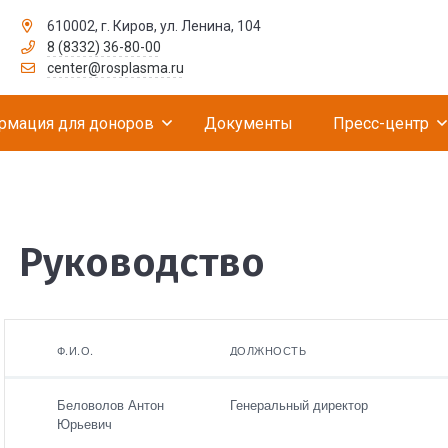
610002, г. Киров, ул. Ленина, 104
8 (8332) 36-80-00
рственное бюджетное учреждение «Российск
center@rosplasma.ru
рмация для доноров
Документы
Пресс-центр
Руководство
Ф.И.О.
ДОЛЖНОСТЬ
Ф.И.О.
Контактный
Беловолов Антон
Генеральный директор
телефон
Юрьевич
Должность